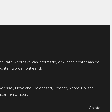
ccurate weergave van informatie, er kunnen echter aan de
echten worden ontleend.
erijssel
,
Flevoland
,
Gelderland
,
Utrecht
,
Noord-Holland
,
abant
en
Limburg
Colofon