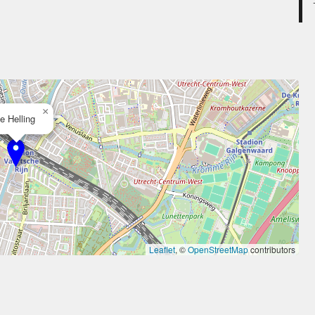
×
e Helling
Leaflet
, ©
OpenStreetMap
contributors