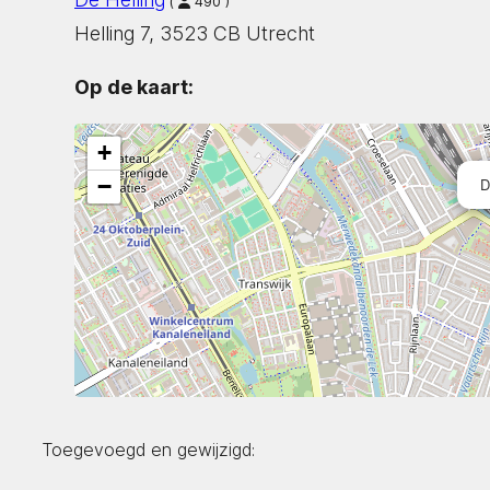
(
490 )
Helling 7, 3523 CB Utrecht
Op de kaart:
+
−
D
Toegevoegd en gewijzigd: