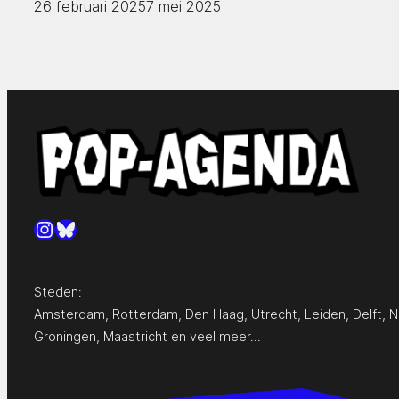
26 februari 2025
7 mei 2025
Instagram
Bluesky
Steden:
Amsterdam
,
Rotterdam
,
Den Haag
,
Utrecht
,
Leiden
,
Delft
,
N
Groningen
,
Maastricht
en
veel meer…