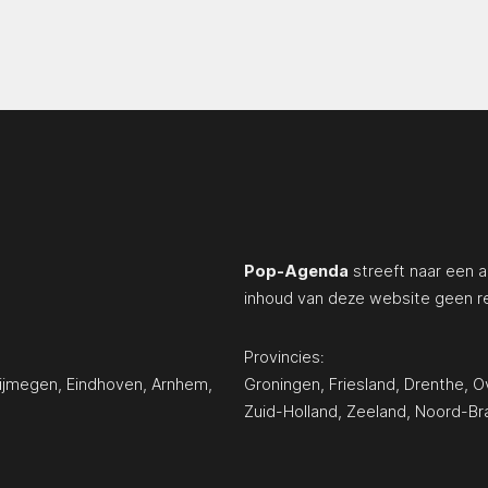
Pop-Agenda
streeft naar een a
inhoud van deze website geen r
Provincies:
ijmegen
,
Eindhoven
,
Arnhem
,
Groningen
,
Friesland
,
Drenthe
,
Ov
Zuid-Holland
,
Zeeland
,
Noord-Br