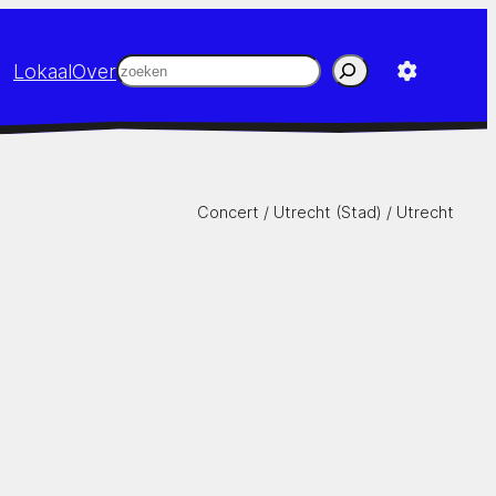
Zoeken
Lokaal
Over
Concert /
Utrecht (Stad)
/
Utrecht