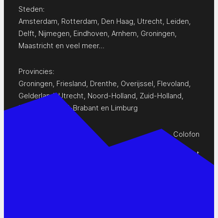
Steden:
Amsterdam
,
Rotterdam
,
Den Haag
,
Utrecht
,
Leiden
,
Delft
,
Nijmegen
,
Eindhoven
,
Arnhem
,
Groningen
,
Maastricht
en
veel meer…
Provincies:
Groningen
,
Friesland
,
Drenthe
,
Overijssel
,
Flevoland
,
Gelderland
,
Utrecht
,
Noord-Holland
,
Zuid-Holland
,
Zeeland
,
Noord-Brabant
en
Limburg
Colofon
Privacy Statement
Contact
www.pop-agenda.nl