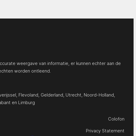
ccurate weergave van informatie, er kunnen echter aan de
echten worden ontleend.
erijssel
,
Flevoland
,
Gelderland
,
Utrecht
,
Noord-Holland
,
abant
en
Limburg
Colofon
Privacy Statement