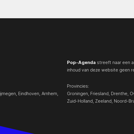
Pop-Agenda
streeft naar een a
inhoud van deze website geen r
Provincies:
ijmegen
,
Eindhoven
,
Arnhem
,
Groningen
,
Friesland
,
Drenthe
,
Ov
Zuid-Holland
,
Zeeland
,
Noord-Br