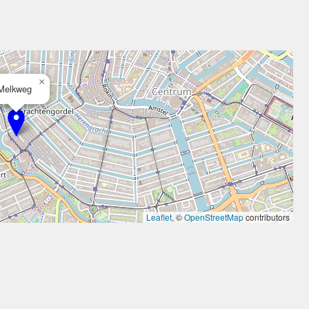
×
Melkweg
Leaflet
, ©
OpenStreetMap
contributors