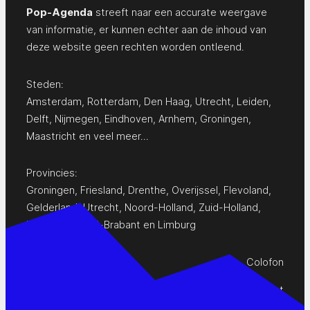
Pop-Agenda
streeft naar een accurate weergave
van informatie, er kunnen echter aan de inhoud van
deze website geen rechten worden ontleend.
Steden:
Amsterdam
,
Rotterdam
,
Den Haag
,
Utrecht
,
Leiden
,
Delft
,
Nijmegen
,
Eindhoven
,
Arnhem
,
Groningen
,
Maastricht
en
veel meer…
Provincies:
Groningen
,
Friesland
,
Drenthe
,
Overijssel
,
Flevoland
,
Gelderland
,
Utrecht
,
Noord-Holland
,
Zuid-Holland
,
Zeeland
,
Noord-Brabant
en
Limburg
Colofon
Privacy Statement