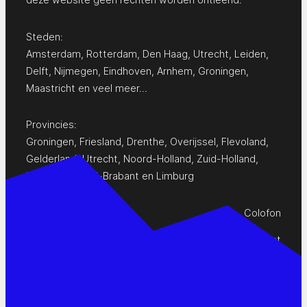
Steden:
Amsterdam
,
Rotterdam
,
Den Haag
,
Utrecht
,
Leiden
,
Delft
,
Nijmegen
,
Eindhoven
,
Arnhem
,
Groningen
,
Maastricht
en
veel meer…
Provincies:
Groningen
,
Friesland
,
Drenthe
,
Overijssel
,
Flevoland
,
Gelderland
,
Utrecht
,
Noord-Holland
,
Zuid-Holland
,
Zeeland
,
Noord-Brabant
en
Limburg
Colofon
Privacy Statement
Contact
www.pop-agenda.nl