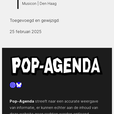
Musicon | Den Haag
Toegevoegd en gewijzigd:
25 februari 2025
Instagram
Bluesky
Pop-Agenda
streeft naar een accurate weergave
van informatie, er kunnen echter aan de inhoud van
deze website geen rechten worden ontleend.