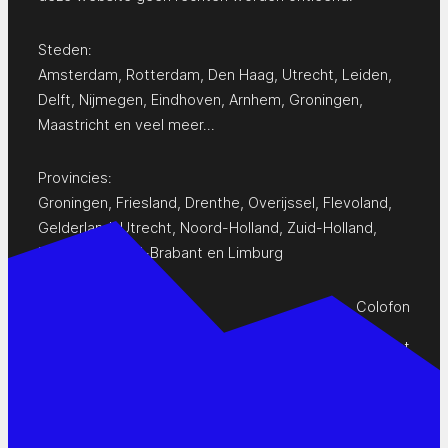
Steden:
Amsterdam
,
Rotterdam
,
Den Haag
,
Utrecht
,
Leiden
,
Delft
,
Nijmegen
,
Eindhoven
,
Arnhem
,
Groningen
,
Maastricht
en
veel meer…
Provincies:
Groningen
,
Friesland
,
Drenthe
,
Overijssel
,
Flevoland
,
Gelderland
,
Utrecht
,
Noord-Holland
,
Zuid-Holland
,
Zeeland
,
Noord-Brabant
en
Limburg
Colofon
Privacy Statement
Contact
www.pop-agenda.nl