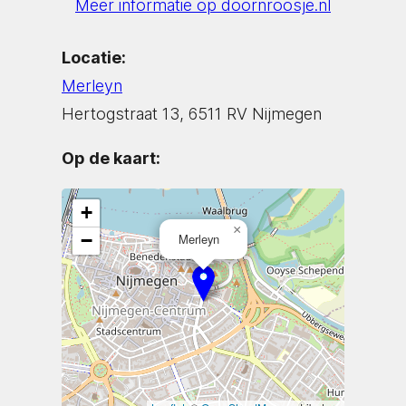
Meer informatie op doornroosje.nl
Locatie:
Merleyn
Hertogstraat 13, 6511 RV Nijmegen
Op de kaart:
+
×
−
Merleyn