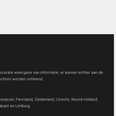
ccurate weergave van informatie, er kunnen echter aan de
echten worden ontleend.
erijssel
,
Flevoland
,
Gelderland
,
Utrecht
,
Noord-Holland
,
abant
en
Limburg