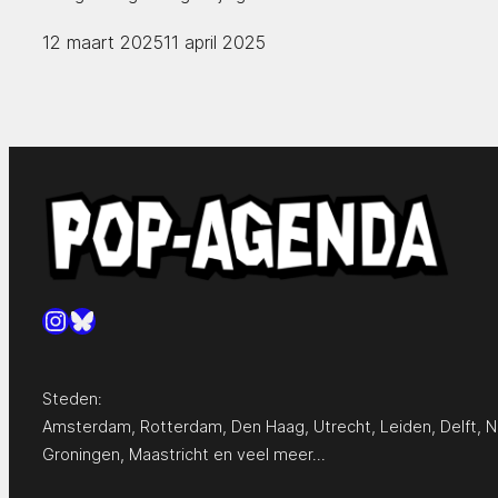
12 maart 2025
11 april 2025
Instagram
Bluesky
Steden:
Amsterdam
,
Rotterdam
,
Den Haag
,
Utrecht
,
Leiden
,
Delft
,
N
Groningen
,
Maastricht
en
veel meer…