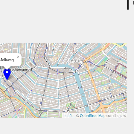
×
Melkweg
Leaflet
, ©
OpenStreetMap
contributors