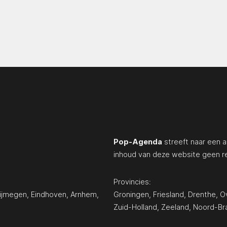
Pop-Agenda
streeft naar een a
inhoud van deze website geen r
Provincies:
ijmegen
,
Eindhoven
,
Arnhem
,
Groningen
,
Friesland
,
Drenthe
,
Ov
Zuid-Holland
,
Zeeland
,
Noord-Br