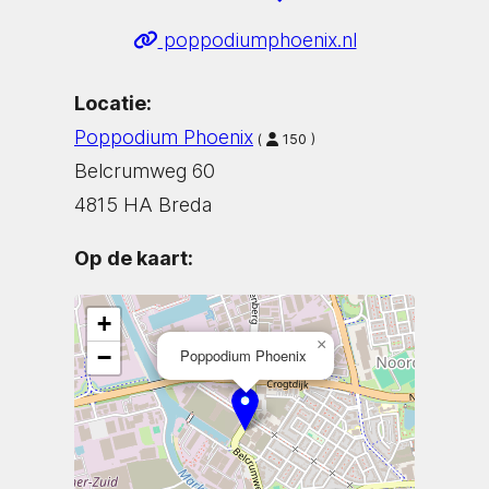
poppodiumphoenix.nl
Locatie:
Poppodium Phoenix
(
150 )
Belcrumweg 60
4815 HA Breda
Op de kaart:
+
×
−
Poppodium Phoenix