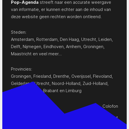
Pop-Agenda
streeft naar een accurate weergave
van informatie, er kunnen echter aan de inhoud van
deze website geen rechten worden ontleend.
Steden:
Amsterdam
,
Rotterdam
,
Den Haag
,
Utrecht
,
Leiden
,
Delft
,
Nijmegen
,
Eindhoven
,
Arnhem
,
Groningen
,
Maastricht
en
veel meer…
Provincies:
Groningen
,
Friesland
,
Drenthe
,
Overijssel
,
Flevoland
,
Gelderland
,
Utrecht
,
Noord-Holland
,
Zuid-Holland
,
Zeeland
,
Noord-Brabant
en
Limburg
Colofon
Privacy Statement
Contact