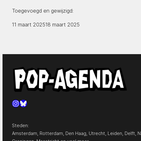
Toegevoegd en gewijzigd:
11 maart 2025
18 maart 2025
Instagram
Bluesky
Steden:
Amsterdam
,
Rotterdam
,
Den Haag
,
Utrecht
,
Leiden
,
Delft
,
N