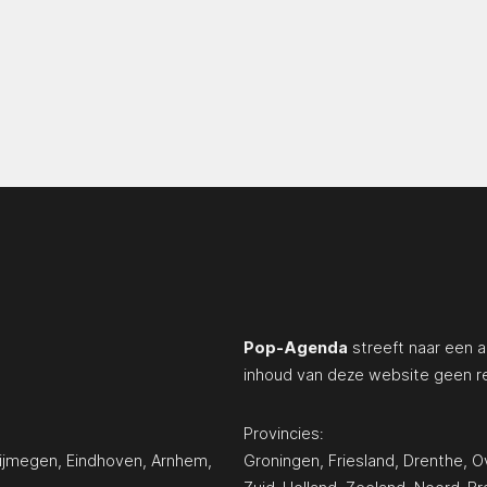
Pop-Agenda
streeft naar een a
inhoud van deze website geen r
Provincies:
ijmegen
,
Eindhoven
,
Arnhem
,
Groningen
,
Friesland
,
Drenthe
,
Ov