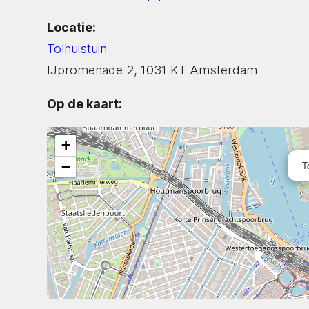
Locatie:
Tolhuistuin
IJpromenade 2, 1031 KT Amsterdam
Op de kaart:
+
−
T