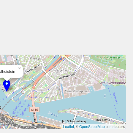
×
olhuistuin
Leaflet
, ©
OpenStreetMap
contributors