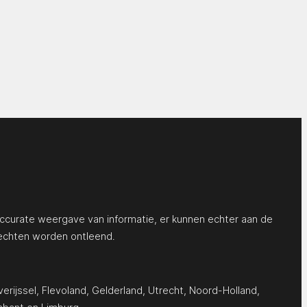
ccurate weergave van informatie, er kunnen echter aan de
echten worden ontleend.
erijssel
,
Flevoland
,
Gelderland
,
Utrecht
,
Noord-Holland
,