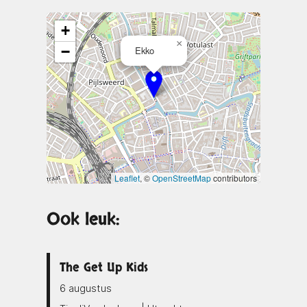
+
×
−
Ekko
Leaflet
, ©
OpenStreetMap
contributors
Ook leuk:
The Get Up Kids
6 augustus