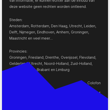
van informatie, er kunnen echter aan de inhoud van
deze website geen rechten worden ontleend.
Steden:
Amsterdam
,
Rotterdam
,
Den Haag
,
Utrecht
,
Leiden
,
Delft
,
Nijmegen
,
Eindhoven
,
Arnhem
,
Groningen
,
Maastricht
en
veel meer…
Provincies:
Groningen
,
Friesland
,
Drenthe
,
Overijssel
,
Flevoland
,
Gelderland
,
Utrecht
,
Noord-Holland
,
Zuid-Holland
,
Zeeland
,
Noord-Brabant
en
Limburg
Colofon
Privacy Statement
Contact