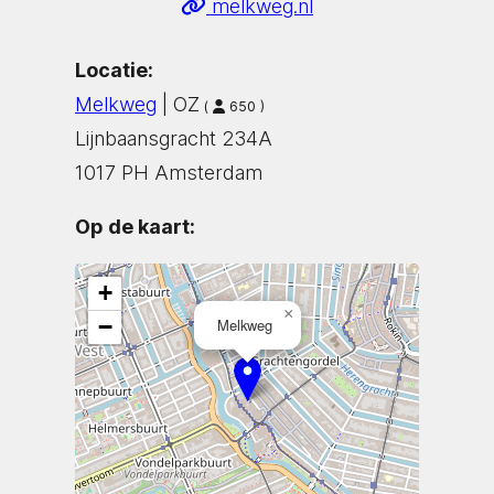
melkweg.nl
Locatie:
Melkweg
| OZ
(
650 )
Lijnbaansgracht 234A
1017 PH Amsterdam
Op de kaart:
+
×
−
Melkweg