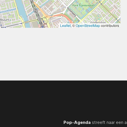
Leaflet
, ©
OpenStreetMap
contributors
Pop-Agenda
streeft naar een a