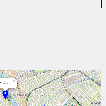
×
Cinetol