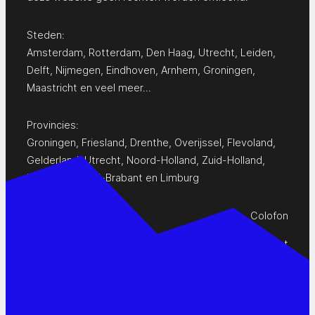
Steden:
Amsterdam
,
Rotterdam
,
Den Haag
,
Utrecht
,
Leiden
,
Delft
,
Nijmegen
,
Eindhoven
,
Arnhem
,
Groningen
,
Maastricht
en
veel meer…
Provincies:
Groningen
,
Friesland
,
Drenthe
,
Overijssel
,
Flevoland
,
Gelderland
,
Utrecht
,
Noord-Holland
,
Zuid-Holland
,
Zeeland
,
Noord-Brabant
en
Limburg
Colofon
Privacy Statement
Contact
www.pop-agenda.nl