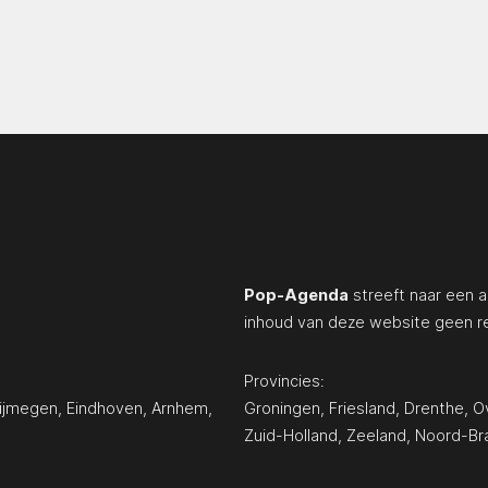
Pop-Agenda
streeft naar een a
inhoud van deze website geen r
Provincies:
ijmegen
,
Eindhoven
,
Arnhem
,
Groningen
,
Friesland
,
Drenthe
,
Ov
Zuid-Holland
,
Zeeland
,
Noord-Br