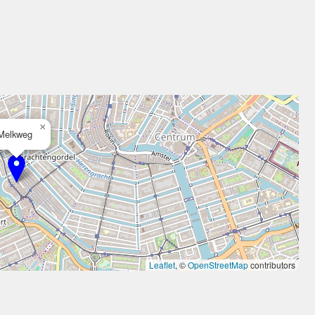
×
Melkweg
Leaflet
, ©
OpenStreetMap
contributors