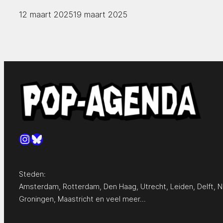
12 maart 2025
19 maart 2025
Instagram
Bluesky
Steden:
Amsterdam
,
Rotterdam
,
Den Haag
,
Utrecht
,
Leiden
,
Delft
,
N
Groningen
,
Maastricht
en
veel meer…