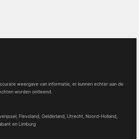
ccurate weergave van informatie, er kunnen echter aan de
echten worden ontleend.
erijssel
,
Flevoland
,
Gelderland
,
Utrecht
,
Noord-Holland
,
abant
en
Limburg