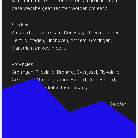
van informatie, er kunnen echter aan de inhoud van
deze website geen rechten worden ontleend.
Steden:
Amsterdam
,
Rotterdam
,
Den Haag
,
Utrecht
,
Leiden
,
Delft
,
Nijmegen
,
Eindhoven
,
Arnhem
,
Groningen
,
Maastricht
en
veel meer…
Provincies:
Groningen
,
Friesland
,
Drenthe
,
Overijssel
,
Flevoland
,
Gelderland
,
Utrecht
,
Noord-Holland
,
Zuid-Holland
,
Zeeland
,
Noord-Brabant
en
Limburg
Colofon
Privacy Statement
Contact