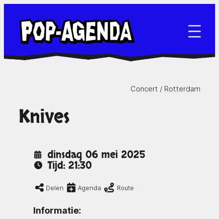
Ga
naar
de
inhoud
Concert /
Rotterdam
Knives
dinsdag 06 mei 2025
Tijd: 21:30
Delen
Agenda
Route
Informatie: