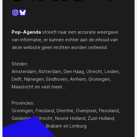
Instagram
Bluesky
Pop-Agenda
streeft naar een accurate weergave
van informatie, er kunnen echter aan de inhoud van
deze website geen rechten worden ontleend.
Steden:
Amsterdam
,
Rotterdam
,
Den Haag
,
Utrecht
,
Leiden
,
Delft
,
Nijmegen
,
Eindhoven
,
Arnhem
,
Groningen
,
Maastricht
en
veel meer…
Provincies:
Groningen
,
Friesland
,
Drenthe
,
Overijssel
,
Flevoland
,
Gelderland
,
Utrecht
,
Noord-Holland
,
Zuid-Holland
,
Zeeland
,
Noord-Brabant
en
Limburg