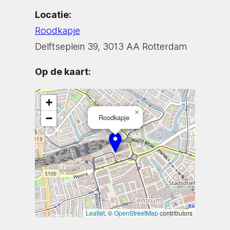
Locatie:
Roodkapje
Delftseplein 39, 3013 AA Rotterdam
Op de kaart:
+
×
−
Roodkapje
Leaflet
, ©
OpenStreetMap
contributors