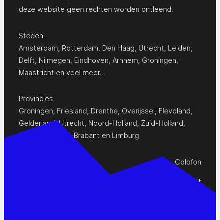
deze website geen rechten worden ontleend.
Steden:
Amsterdam
,
Rotterdam
,
Den Haag
,
Utrecht
,
Leiden
,
Delft
,
Nijmegen
,
Eindhoven
,
Arnhem
,
Groningen
,
Maastricht
en
veel meer…
Provincies:
Groningen
,
Friesland
,
Drenthe
,
Overijssel
,
Flevoland
,
Gelderland
,
Utrecht
,
Noord-Holland
,
Zuid-Holland
,
Zeeland
,
Noord-Brabant
en
Limburg
Colofon
Privacy Statement
Contact
www.pop-agenda.nl