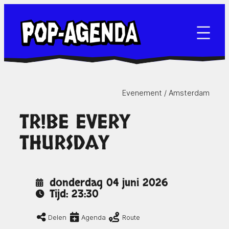
Ga
naar
de
inhoud
Evenement /
Amsterdam
TR!BE EVERY
THURSDAY
donderdag 04 juni 2026
Tijd: 23:30
Delen
Agenda
Route