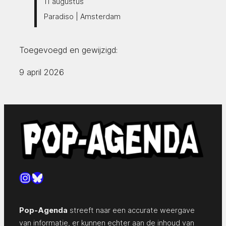
11 augustus
Paradiso | Amsterdam
Toegevoegd en gewijzigd:
9 april 2026
Instagram
Bluesky
Pop-Agenda
streeft naar een accurate weergave
van informatie, er kunnen echter aan de inhoud van