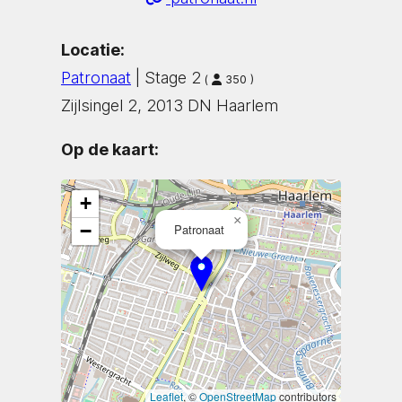
Locatie:
Patronaat
| Stage 2
(
350 )
Zijlsingel 2, 2013 DN Haarlem
Op de kaart:
+
×
−
Patronaat
Leaflet
, ©
OpenStreetMap
contributors