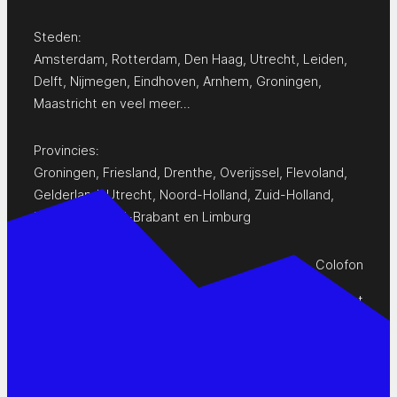
Steden:
Amsterdam
,
Rotterdam
,
Den Haag
,
Utrecht
,
Leiden
,
Delft
,
Nijmegen
,
Eindhoven
,
Arnhem
,
Groningen
,
Maastricht
en
veel meer…
Provincies:
Groningen
,
Friesland
,
Drenthe
,
Overijssel
,
Flevoland
,
Gelderland
,
Utrecht
,
Noord-Holland
,
Zuid-Holland
,
Zeeland
,
Noord-Brabant
en
Limburg
Colofon
Privacy Statement
Contact
www.pop-agenda.nl