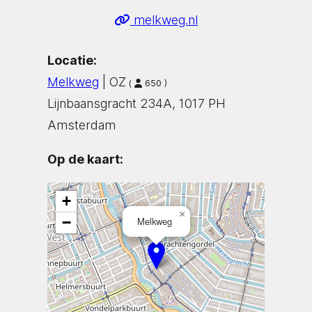
melkweg.nl
Locatie:
Melkweg
| OZ
(
650 )
Lijnbaansgracht 234A, 1017 PH
Amsterdam
Op de kaart:
+
×
−
Melkweg