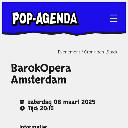
Ga
naar
de
inhoud
Evenement /
Groningen (Stad)
BarokOpera
Amsterdam
zaterdag 08 maart 2025
Tijd: 20:15
Informatie: