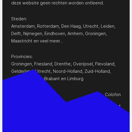
deze website geen rechten worden ontleend.
Steden:
Amsterdam
,
Rotterdam
,
Den Haag
,
Utrecht
,
Leiden
,
Delft
,
Nijmegen
,
Eindhoven
,
Arnhem
,
Groningen
,
Maastricht
en
veel meer…
Provincies:
Groningen
,
Friesland
,
Drenthe
,
Overijssel
,
Flevoland
,
Gelderland
,
Utrecht
,
Noord-Holland
,
Zuid-Holland
,
Zeeland
,
Noord-Brabant
en
Limburg
Colofon
Privacy Statement
Contact
www.pop-agenda.nl