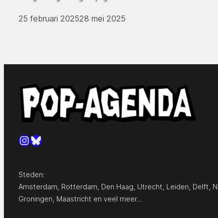
25 februari 2025
28 mei 2025
Instagram
Bluesky
Steden:
Amsterdam
,
Rotterdam
,
Den Haag
,
Utrecht
,
Leiden
,
Delft
,
N
Groningen
,
Maastricht
en
veel meer…