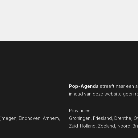
Pop-Agenda
streeft naar een a
inhoud van deze website geen r
Provincies:
ijmegen
,
Eindhoven
,
Arnhem
,
Groningen
,
Friesland
,
Drenthe
,
Ov
Zuid-Holland
,
Zeeland
,
Noord-Br