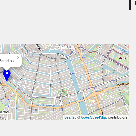
×
Paradiso
Leaflet
, ©
OpenStreetMap
contributors