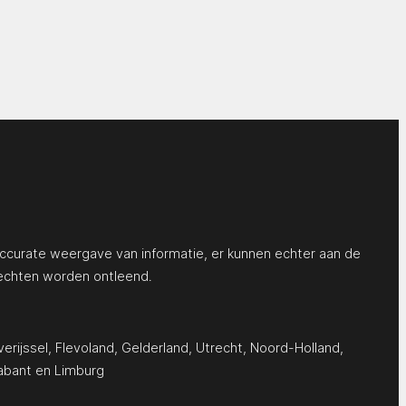
ccurate weergave van informatie, er kunnen echter aan de
echten worden ontleend.
erijssel
,
Flevoland
,
Gelderland
,
Utrecht
,
Noord-Holland
,
abant
en
Limburg