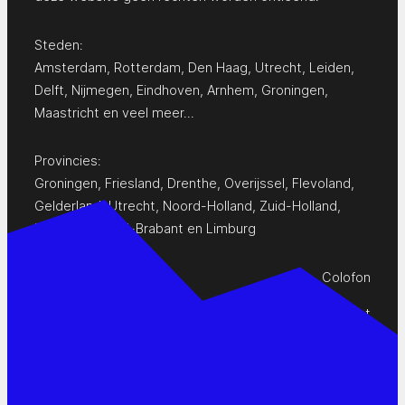
Steden:
Amsterdam
,
Rotterdam
,
Den Haag
,
Utrecht
,
Leiden
,
Delft
,
Nijmegen
,
Eindhoven
,
Arnhem
,
Groningen
,
Maastricht
en
veel meer…
Provincies:
Groningen
,
Friesland
,
Drenthe
,
Overijssel
,
Flevoland
,
Gelderland
,
Utrecht
,
Noord-Holland
,
Zuid-Holland
,
Zeeland
,
Noord-Brabant
en
Limburg
Colofon
Privacy Statement
Contact
www.pop-agenda.nl