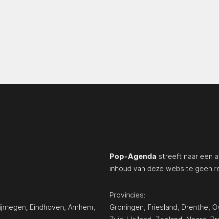
Pop-Agenda
streeft naar een a
inhoud van deze website geen r
Provincies:
ijmegen
,
Eindhoven
,
Arnhem
,
Groningen
,
Friesland
,
Drenthe
,
Ov