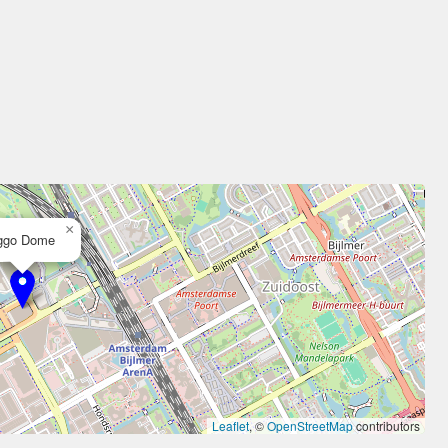
×
ggo Dome
Leaflet
, ©
OpenStreetMap
contributors