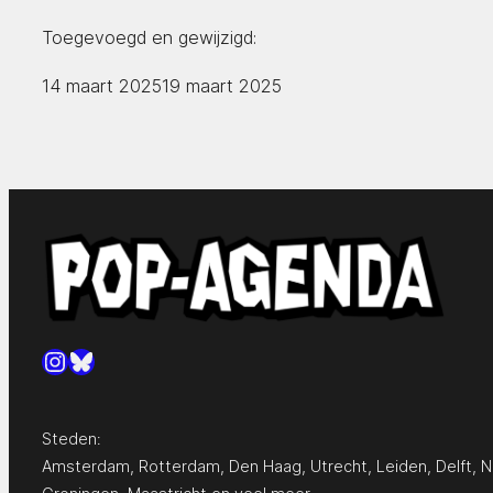
Toegevoegd en gewijzigd:
14 maart 2025
19 maart 2025
Instagram
Bluesky
Steden:
Amsterdam
,
Rotterdam
,
Den Haag
,
Utrecht
,
Leiden
,
Delft
,
N