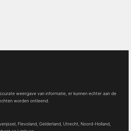
ccurate weergave van informatie, er kunnen echter aan de
echten worden ontleend.
erijssel
,
Flevoland
,
Gelderland
,
Utrecht
,
Noord-Holland
,