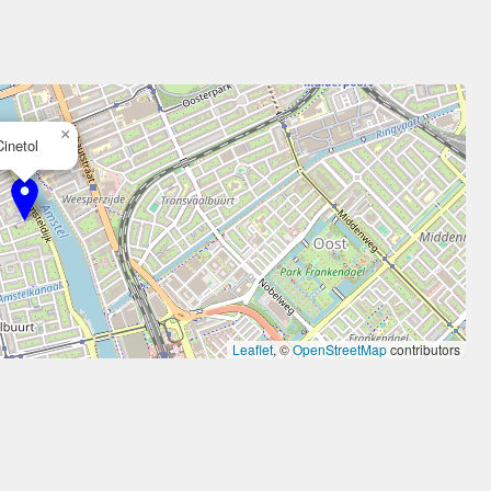
×
Cinetol
Leaflet
, ©
OpenStreetMap
contributors