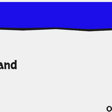
and
O