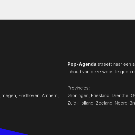
Pop-Agenda
streeft naar een a
inhoud van deze website geen r
Provincies:
ijmegen
,
Eindhoven
,
Arnhem
,
Groningen
,
Friesland
,
Drenthe
,
Ov
Zuid-Holland
,
Zeeland
,
Noord-Br