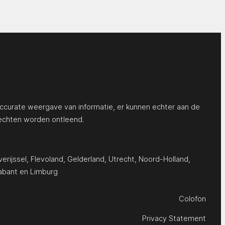
ccurate weergave van informatie, er kunnen echter aan de
echten worden ontleend.
erijssel
,
Flevoland
,
Gelderland
,
Utrecht
,
Noord-Holland
,
abant
en
Limburg
Colofon
Privacy Statement