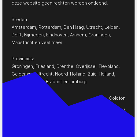
deze website geen rechten worden ontleend.
Steden:
Amsterdam
,
Rotterdam
,
Den Haag
,
Utrecht
,
Leiden
,
Delft
,
Nijmegen
,
Eindhoven
,
Arnhem
,
Groningen
,
Maastricht
en
veel meer…
Provincies:
Groningen
,
Friesland
,
Drenthe
,
Overijssel
,
Flevoland
,
Gelderland
,
Utrecht
,
Noord-Holland
,
Zuid-Holland
,
Zeeland
,
Noord-Brabant
en
Limburg
Colofon
Privacy Statement
Contact
www.pop-agenda.nl