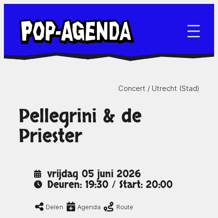
Ga
naar
de
inhoud
Concert /
Utrecht (Stad)
Pellegrini & de
Priester
vrijdag 05 juni 2026
Deuren: 19:30 / Start: 20:00
Delen
Agenda
Route