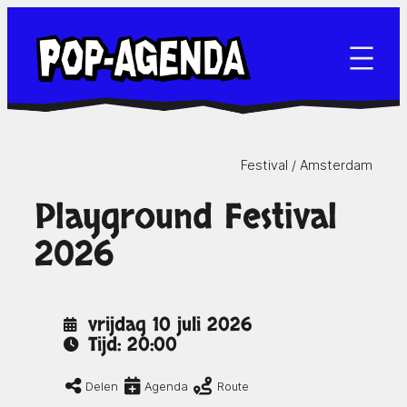
Ga
naar
de
inhoud
Festival /
Amsterdam
Playground Festival
2026
vrijdag 10 juli 2026
Tijd: 20:00
Delen
Agenda
Route