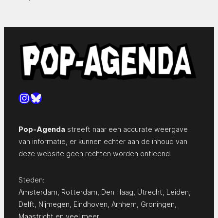
Instagram
Bluesky
Pop-Agenda
streeft naar een accurate weergave
van informatie, er kunnen echter aan de inhoud van
deze website geen rechten worden ontleend.
Steden:
Amsterdam
,
Rotterdam
,
Den Haag
,
Utrecht
,
Leiden
,
Delft
,
Nijmegen
,
Eindhoven
,
Arnhem
,
Groningen
,
Maastricht
en
veel meer…