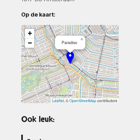
Op de kaart:
+
×
−
Paradiso
Leaflet
, ©
OpenStreetMap
contributors
Ook leuk: