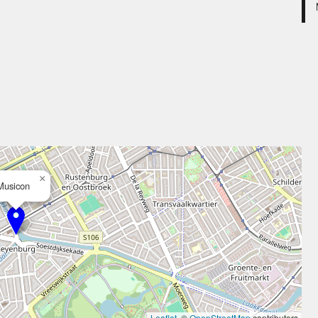
×
Musicon
Leaflet
, ©
OpenStreetMap
contributors