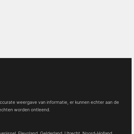
ccurate weergave van informatie, er kunnen echter aan de
echten worden ontleend.
erijssel
,
Flevoland
,
Gelderland
,
Utrecht
,
Noord-Holland
,