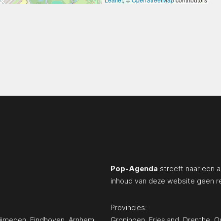
Pop-Agenda
streeft naar een a
inhoud van deze website geen r
Provincies:
ijmegen
,
Eindhoven
,
Arnhem
,
Groningen
,
Friesland
,
Drenthe
,
Ov