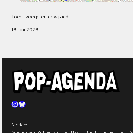
Toegevoegd en gewijzigd:
16 juni 2026
Instagram
Bluesky
Steden:
Amsterdam
,
Rotterdam
,
Den Haag
,
Utrecht
,
Leiden
,
Delft
,
N