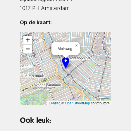
1017 PH Amsterdam
Op de kaart:
+
×
−
Melkweg
Leaflet
, ©
OpenStreetMap
contributors
Ook leuk: