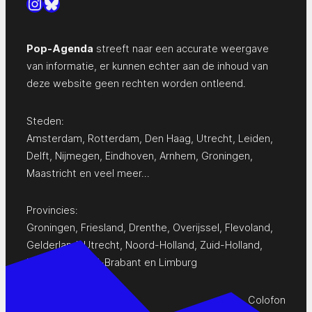
Instagram
Bluesky
Pop-Agenda
streeft naar een accurate weergave
van informatie, er kunnen echter aan de inhoud van
deze website geen rechten worden ontleend.
Steden:
Amsterdam
,
Rotterdam
,
Den Haag
,
Utrecht
,
Leiden
,
Delft
,
Nijmegen
,
Eindhoven
,
Arnhem
,
Groningen
,
Maastricht
en
veel meer…
Provincies:
Groningen
,
Friesland
,
Drenthe
,
Overijssel
,
Flevoland
,
Gelderland
,
Utrecht
,
Noord-Holland
,
Zuid-Holland
,
Zeeland
,
Noord-Brabant
en
Limburg
Colofon