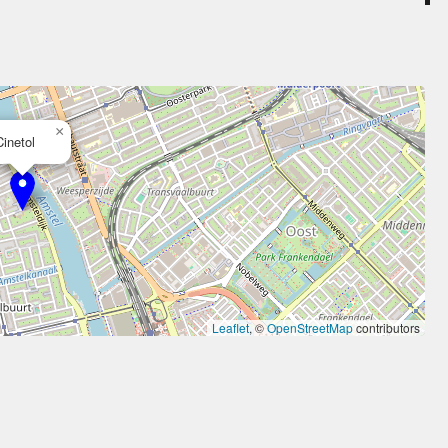
×
Cinetol
Leaflet
, ©
OpenStreetMap
contributors