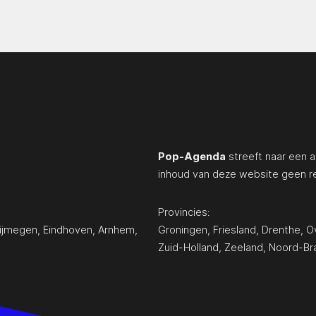
Pop-Agenda
streeft naar een a
inhoud van deze website geen r
Provincies:
ijmegen
,
Eindhoven
,
Arnhem
,
Groningen
,
Friesland
,
Drenthe
,
Ov
Zuid-Holland
,
Zeeland
,
Noord-Br