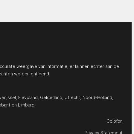
ccurate weergave van informatie, er kunnen echter aan de
echten worden ontleend.
erijssel
,
Flevoland
,
Gelderland
,
Utrecht
,
Noord-Holland
,
abant
en
Limburg
Colofon
Privacy Statement