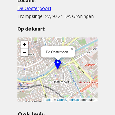
Locatie:
De Oosterpoort
Trompsingel 27, 9724 DA Groningen
Op de kaart:
+
×
−
De Oosterpoort
Leaflet
, ©
OpenStreetMap
contributors