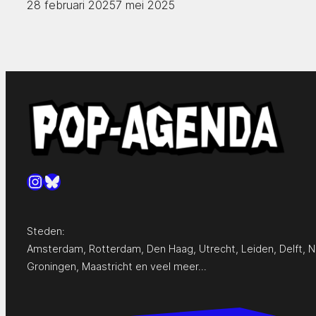
28 februari 2025
7 mei 2025
Instagram
Bluesky
Steden:
Amsterdam
,
Rotterdam
,
Den Haag
,
Utrecht
,
Leiden
,
Delft
,
N
Groningen
,
Maastricht
en
veel meer…