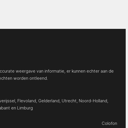
ccurate weergave van informatie, er kunnen echter aan de
echten worden ontleend.
erijssel
,
Flevoland
,
Gelderland
,
Utrecht
,
Noord-Holland
,
abant
en
Limburg
Colofon