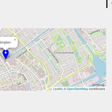
×
Simplon
Leaflet
, ©
OpenStreetMap
contributors