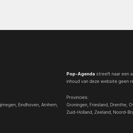
Pop-Agenda
streeft naar een a
inhoud van deze website geen r
Provincies:
ijmegen
,
Eindhoven
,
Arnhem
,
Groningen
,
Friesland
,
Drenthe
,
Ov
Zuid-Holland
,
Zeeland
,
Noord-Br