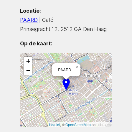
Locatie:
PAARD
| Café
Prinsegracht 12, 2512 GA Den Haag
Op de kaart:
+
×
−
PAARD
Leaflet
, ©
OpenStreetMap
contributors