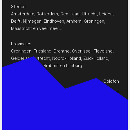
Steden:
Amsterdam
,
Rotterdam
,
Den Haag
,
Utrecht
,
Leiden
,
Delft
,
Nijmegen
,
Eindhoven
,
Arnhem
,
Groningen
,
Maastricht
en
veel meer…
Provincies:
Groningen
,
Friesland
,
Drenthe
,
Overijssel
,
Flevoland
,
Gelderland
,
Utrecht
,
Noord-Holland
,
Zuid-Holland
,
Zeeland
,
Noord-Brabant
en
Limburg
Colofon
Privacy Statement
Contact
www.pop-agenda.nl