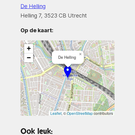
De Helling
Helling 7, 3523 CB Utrecht
Op de kaart:
+
×
−
De Helling
Leaflet
, ©
OpenStreetMap
contributors
Ook leuk: