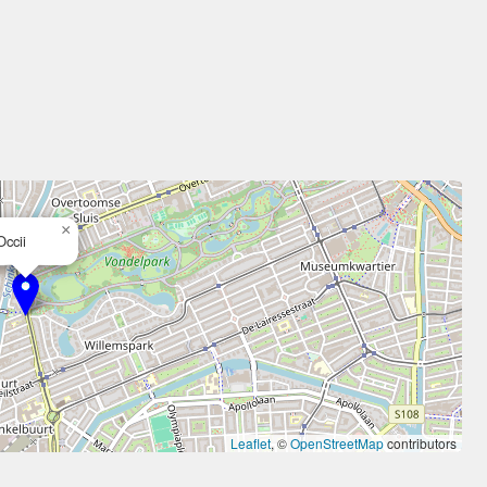
×
Occii
Leaflet
, ©
OpenStreetMap
contributors