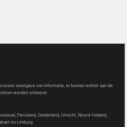
ccurate weergave van informatie, er kunnen echter aan de
echten worden ontleend.
erijssel
,
Flevoland
,
Gelderland
,
Utrecht
,
Noord-Holland
,
abant
en
Limburg