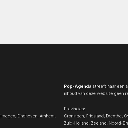
Pop-Agenda
streeft naar een a
inhoud van deze website geen r
Provincies:
ijmegen
,
Eindhoven
,
Arnhem
,
Groningen
,
Friesland
,
Drenthe
,
Ov
Zuid-Holland
,
Zeeland
,
Noord-Br