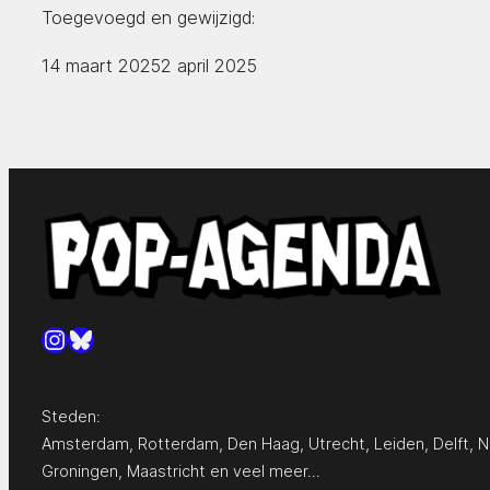
Toegevoegd en gewijzigd:
14 maart 2025
2 april 2025
Instagram
Bluesky
Steden:
Amsterdam
,
Rotterdam
,
Den Haag
,
Utrecht
,
Leiden
,
Delft
,
N
Groningen
,
Maastricht
en
veel meer…