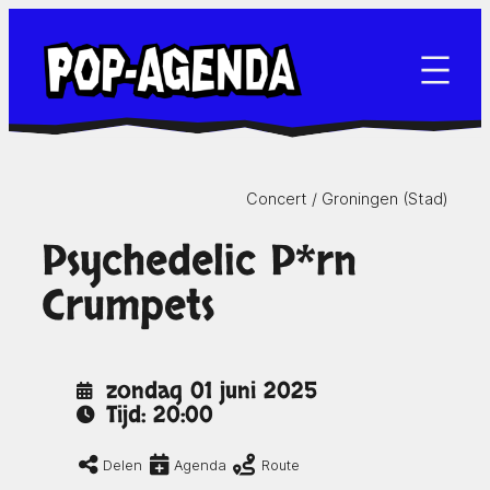
Ga
naar
de
inhoud
Concert /
Groningen (Stad)
Psychedelic P*rn
Crumpets
zondag 01 juni 2025
Tijd: 20:00
Delen
Agenda
Route