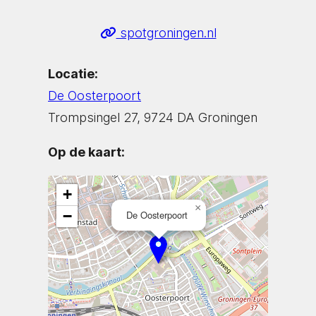
spotgroningen.nl
Locatie:
De Oosterpoort
Trompsingel 27, 9724 DA Groningen
Op de kaart:
+
×
−
De Oosterpoort