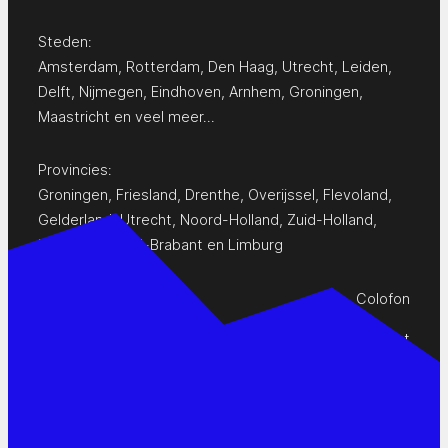
Steden:
Amsterdam
,
Rotterdam
,
Den Haag
,
Utrecht
,
Leiden
,
Delft
,
Nijmegen
,
Eindhoven
,
Arnhem
,
Groningen
,
Maastricht
en
veel meer…
Provincies:
Groningen
,
Friesland
,
Drenthe
,
Overijssel
,
Flevoland
,
Gelderland
,
Utrecht
,
Noord-Holland
,
Zuid-Holland
,
Zeeland
,
Noord-Brabant
en
Limburg
Colofon
Privacy Statement
Contact
www.pop-agenda.nl