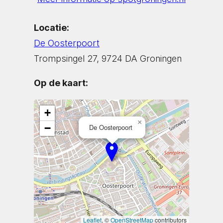
Locatie:
De Oosterpoort
Trompsingel 27, 9724 DA Groningen
Op de kaart:
+
×
−
De Oosterpoort
Leaflet
, ©
OpenStreetMap
contributors