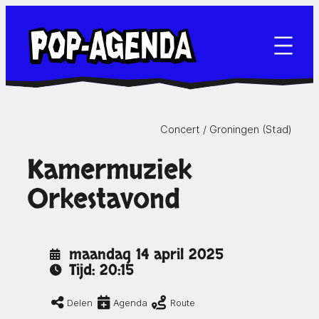
Ga
naar
de
inhoud
Concert /
Groningen (Stad)
Kamermuziek
Orkestavond
maandag 14 april 2025
Tijd: 20:15
Delen
Agenda
Route