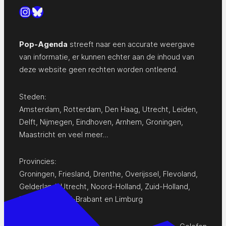
Instagram
Bluesky
Pop-Agenda
streeft naar een accurate weergave
van informatie, er kunnen echter aan de inhoud van
deze website geen rechten worden ontleend.
Steden:
Amsterdam
,
Rotterdam
,
Den Haag
,
Utrecht
,
Leiden
,
Delft
,
Nijmegen
,
Eindhoven
,
Arnhem
,
Groningen
,
Maastricht
en
veel meer…
Provincies:
Groningen
,
Friesland
,
Drenthe
,
Overijssel
,
Flevoland
,
Gelderland
,
Utrecht
,
Noord-Holland
,
Zuid-Holland
,
Zeeland
,
Noord-Brabant
en
Limburg