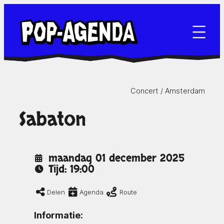
Ga
naar
de
inhoud
Concert /
Amsterdam
Sabaton
maandag 01 december 2025
Tijd: 19:00
Delen
Agenda
Route
Informatie: