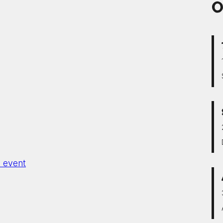
O
 event