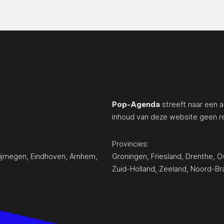
Pop-Agenda
streeft naar een a
inhoud van deze website geen r
Provincies:
ijmegen
,
Eindhoven
,
Arnhem
,
Groningen
,
Friesland
,
Drenthe
,
Ov
Zuid-Holland
,
Zeeland
,
Noord-Br