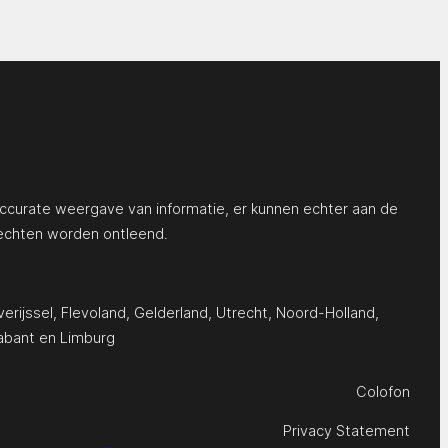
ccurate weergave van informatie, er kunnen echter aan de
echten worden ontleend.
erijssel
,
Flevoland
,
Gelderland
,
Utrecht
,
Noord-Holland
,
abant
en
Limburg
Colofon
Privacy Statement