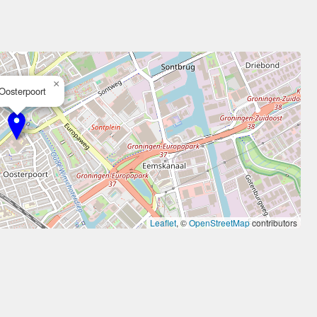
×
Oosterpoort
Leaflet
, ©
OpenStreetMap
contributors