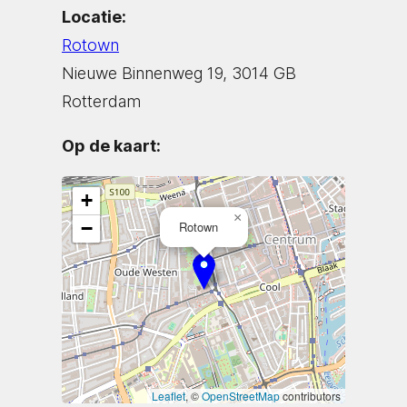
Locatie:
Rotown
Nieuwe Binnenweg 19, 3014 GB
Rotterdam
Op de kaart:
+
×
−
Rotown
Leaflet
, ©
OpenStreetMap
contributors