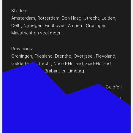
Steden:
Amsterdam
,
Rotterdam
,
Den Haag
,
Utrecht
,
Leiden
,
Delft
,
Nijmegen
,
Eindhoven
,
Arnhem
,
Groningen
,
Maastricht
en
veel meer…
Provincies:
Groningen
,
Friesland
,
Drenthe
,
Overijssel
,
Flevoland
,
Gelderland
,
Utrecht
,
Noord-Holland
,
Zuid-Holland
,
Zeeland
,
Noord-Brabant
en
Limburg
Colofon
Privacy Statement
Contact
www.pop-agenda.nl