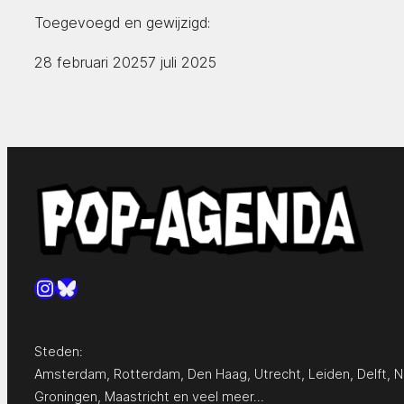
Toegevoegd en gewijzigd:
28 februari 2025
7 juli 2025
Instagram
Bluesky
Steden:
Amsterdam
,
Rotterdam
,
Den Haag
,
Utrecht
,
Leiden
,
Delft
,
N
Groningen
,
Maastricht
en
veel meer…