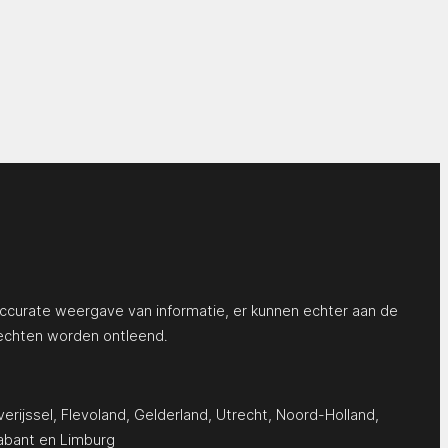
ccurate weergave van informatie, er kunnen echter aan de
echten worden ontleend.
erijssel
,
Flevoland
,
Gelderland
,
Utrecht
,
Noord-Holland
,
abant
en
Limburg