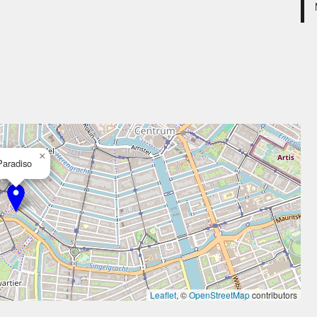
×
Paradiso
Leaflet
, ©
OpenStreetMap
contributors