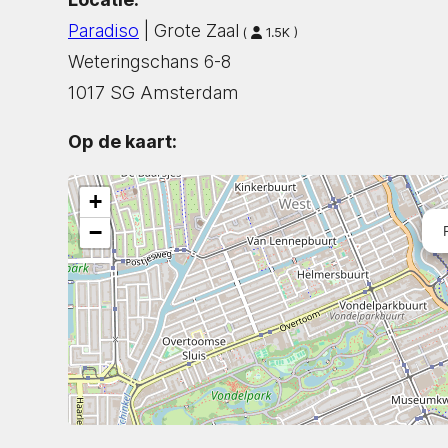
Paradiso
| Grote Zaal
(
1.5K )
Weteringschans 6-8
1017 SG Amsterdam
Op de kaart:
+
−