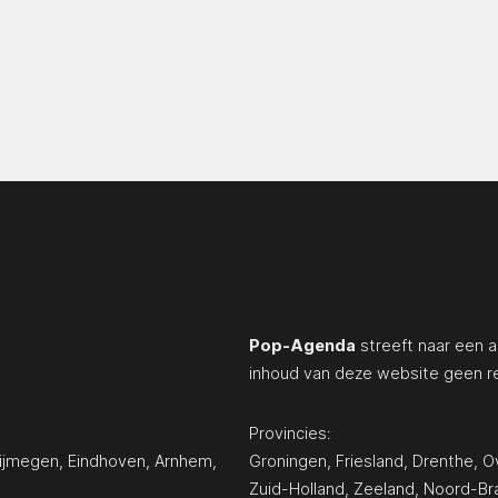
Pop-Agenda
streeft naar een a
inhoud van deze website geen r
Provincies:
ijmegen
,
Eindhoven
,
Arnhem
,
Groningen
,
Friesland
,
Drenthe
,
Ov
Zuid-Holland
,
Zeeland
,
Noord-Br