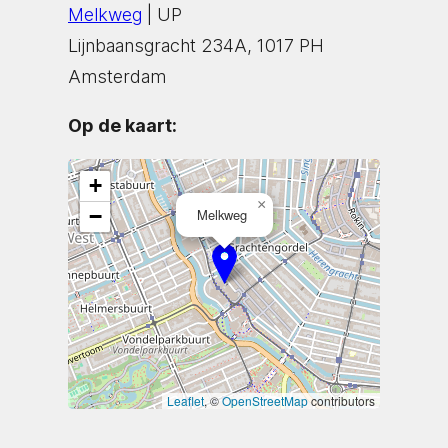
Melkweg
| UP
Lijnbaansgracht 234A, 1017 PH
Amsterdam
Op de kaart:
+
×
−
Melkweg
Leaflet
, ©
OpenStreetMap
contributors