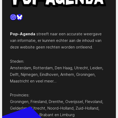
Instagram
Bluesky
Pop-Agenda
streeft naar een accurate weergave
van informatie, er kunnen echter aan de inhoud van
deze website geen rechten worden ontleend.
Steden:
Amsterdam
,
Rotterdam
,
Den Haag
,
Utrecht
,
Leiden
,
Delft
,
Nijmegen
,
Eindhoven
,
Arnhem
,
Groningen
,
Maastricht
en
veel meer…
Provincies:
Groningen
,
Friesland
,
Drenthe
,
Overijssel
,
Flevoland
,
Gelderland
,
Utrecht
,
Noord-Holland
,
Zuid-Holland
,
Zeeland
,
Noord-Brabant
en
Limburg