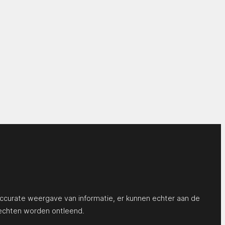
ccurate weergave van informatie, er kunnen echter aan de
echten worden ontleend.