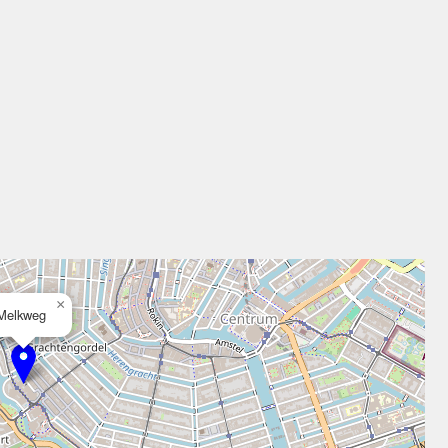
×
Melkweg