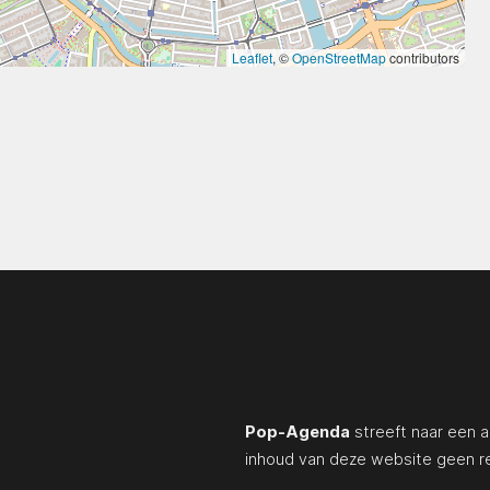
Leaflet
, ©
OpenStreetMap
contributors
Pop-Agenda
streeft naar een a
inhoud van deze website geen r